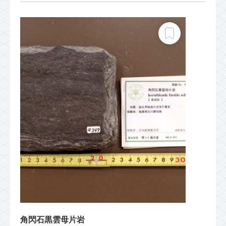
角閃石黒雲母片岩